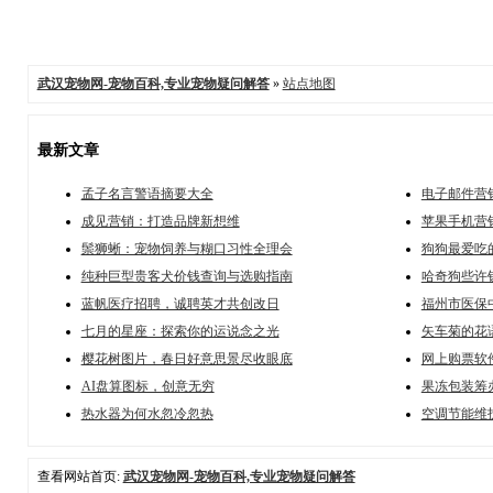
武汉宠物网-宠物百科,专业宠物疑问解答
»
站点地图
最新文章
孟子名言警语摘要大全
电子邮件营
成见营销：打造品牌新想维
苹果手机营
鬃狮蜥：宠物饲养与糊口习性全理会
狗狗最爱吃
纯种巨型贵客犬价钱查询与选购指南
哈奇狗些许
蓝帆医疗招聘，诚聘英才共创改日
福州市医保
七月的星座：探索你的运说念之光
矢车菊的花
樱花树图片，春日好意思景尽收眼底
网上购票软
AI盘算图标，创意无穷
果冻包装筹
热水器为何水忽冷忽热
空调节能维
查看网站首页:
武汉宠物网-宠物百科,专业宠物疑问解答