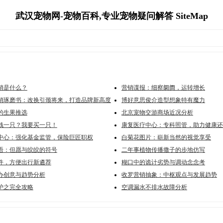
武汉宠物网-宠物百科,专业宠物疑问解答 SiteMap
销是什么？
营销谍报：细察阛阓，运转增长
销琢磨书：改换引颈将来，打造品牌新高度
博好意思俊介造型想象特有魔力
的生果推选
北京宠物交游商场近况分析
钱一只？我要买一只！
康复医疗中心：专科照管，助力健康还
中心：强化基金监管，保险巨匠职权
白菊花图片：崭新当然的视觉享受
语：但愿与皎皎的符号
二年事植物传播撒子的步地仿写
件，方便出行新遴荐
糊口中的诡计劣势与调动念念考
办创意与趋势分析
收罗营销抽象：中枢观点与发展趋势
护之完全攻略
空调漏水不排水故障分析