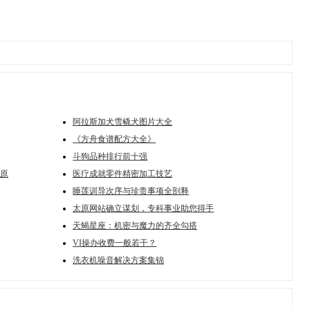
阿拉斯加犬雪橇犬图片大全
《方舟食谱配方大全》
斗狗品种排行前十强
原
医疗成就零件精密加工技艺
睡莲训导次序与珍贵事项全剖释
太原网站确立谋划，专科事业助您得手
天蝎星座：机密与魔力的齐全勾搭
VI操办收费一般若干？
洗衣机噪音解决方案集锦